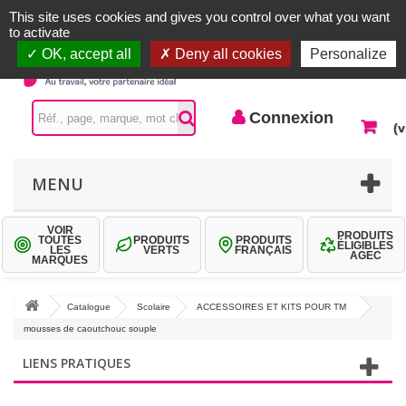
Accueil |
Contactez-nous
Connexion
This site uses cookies and gives you control over what you want
to activate
OK, accept all
Deny all cookies
Personalize
Connexion
(v
MENU
VOIR
PRODUITS
TOUTES
PRODUITS
PRODUITS
ÉLIGIBLES
LES
VERTS
FRANÇAIS
AGEC
MARQUES
Catalogue
Scolaire
ACCESSOIRES ET KITS POUR TM
mousses de caoutchouc souple
LIENS PRATIQUES