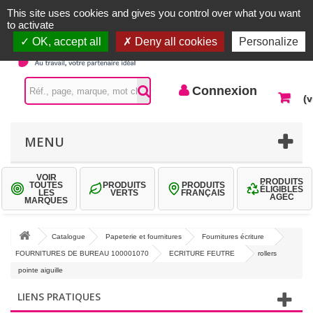
Accueil |
Contactez-nous
Connexion
This site uses cookies and gives you control over what you want
to activate
OK, accept all
Deny all cookies
Personalize
Connexion
(v
MENU
VOIR
PRODUITS
TOUTES
PRODUITS
PRODUITS
ÉLIGIBLES
LES
VERTS
FRANÇAIS
AGEC
MARQUES
Catalogue
Papeterie et fournitures
Fournitures écriture
FOURNITURES DE BUREAU 100001070
ECRITURE FEUTRE
rollers
pointe aiguille
LIENS PRATIQUES