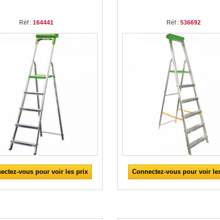
Réf :
164441
Réf :
536692
ectez-vous pour voir les prix
Connectez-vous pour voir les