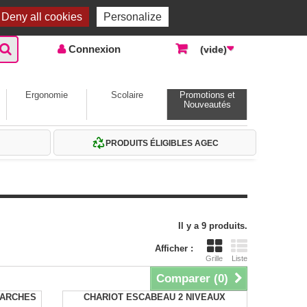
Accueil |
Contactez-nous
Connexion
Deny all cookies
Personalize
Connexion
(vide)
Ergonomie
Scolaire
Promotions et
Nouveautés
PRODUITS ÉLIGIBLES AGEC
Il y a 9 produits.
Afficher :
Grille
Liste
Comparer (
0
)
MARCHES
CHARIOT ESCABEAU 2 NIVEAUX