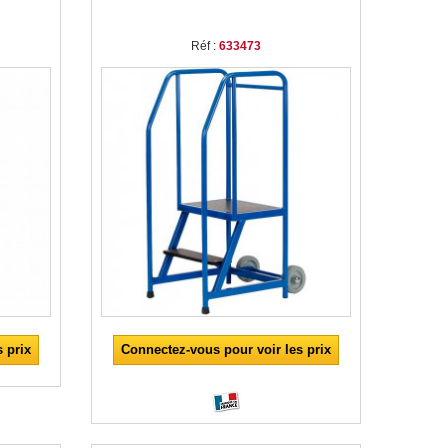
Réf :
633473
 prix
Connectez-vous pour voir les prix