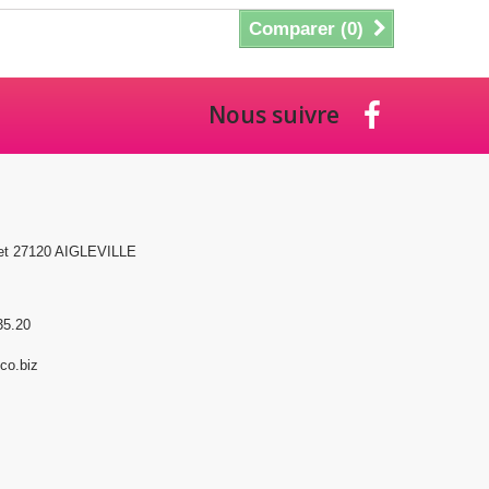
Comparer (
0
)
Nous suivre
et 27120 AIGLEVILLE
35.20
o.biz