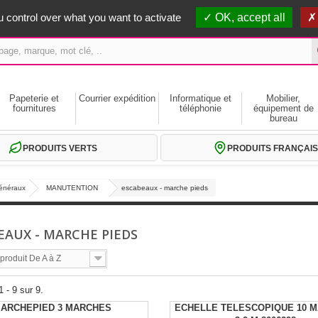
erts dès 59€ HT
 control over what you want to activate
OK, accept all
Papeterie et
Courrier expédition
Informatique et
Mobilier,
fournitures
téléphonie
équipement de
bureau
PRODUITS VERTS
PRODUITS FRANÇAIS
généraux
MANUTENTION
escabeaux - marche pieds
EAUX - MARCHE PIEDS
roduit De A à Z
 - 9 sur 9.
ARCHEPIED 3 MARCHES
ECHELLE TELESCOPIQUE 10 