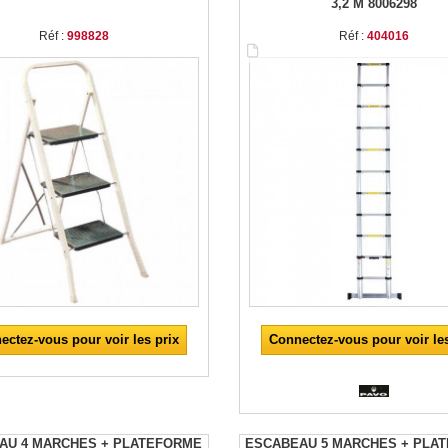
3,2 M 8006298
Réf :
998828
Réf :
404016
ectez-vous pour voir les prix
Connectez-vous pour voir les
AU 4 MARCHES + PLATEFORME
ESCABEAU 5 MARCHES + PLA