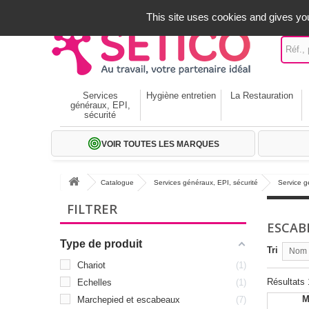
A votre service depuis 1971
-
02 32 22 35 20
- Frais off
This site uses cookies and gives you
Services
Hygiène entretien
La Restauration
généraux, EPI,
sécurité
VOIR TOUTES LES MARQUES
Catalogue
Services généraux, EPI, sécurité
Service 
FILTRER
ESCAB
Type de produit
Tri
Nom p
Chariot
1
Résultats 1
Echelles
1
M
Marchepied et escabeaux
7