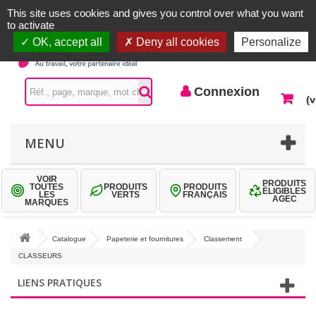
Accueil |
Contactez-nous
Connexion
This site uses cookies and gives you control over what you want
to activate
OK, accept all
Deny all cookies
Personalize
Connexion
(v
MENU
VOIR
PRODUITS
TOUTES
PRODUITS
PRODUITS
ÉLIGIBLES
LES
VERTS
FRANÇAIS
AGEC
MARQUES
Catalogue
Papeterie et fournitures
Classement
CLASSEURS
LIENS PRATIQUES