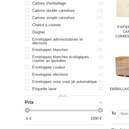
Cartons d'emballage
2
Cartons double cannelure
19
Cartons simple cannelure
21
Chariot à courrier
1
PAPIE
CA
Doigtier
3
CORRE
Enveloppes administratives et
1
élections
Enveloppes blanches
38
Enveloppes blanches écologiques -
1
courrier au quotidien
Enveloppes couleur
1
Enveloppes élections
5
Enveloppes mise sous pli automatique
8
EMBALLAG
Etiquette laser
1
plus...
Prix
Tri
Nom p
0
€
1000
€