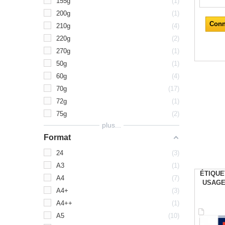
155g
1
200g
1
Conn
210g
4
220g
2
270g
1
50g
1
60g
4
70g
17
72g
1
75g
2
plus...
Format
24
3
A3
1
ÉTIQUET
A4
7
USAGE
A4+
3
A4++
1
A5
10