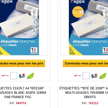
ectez-vous pour voir les prix
Connectez-vous pour voir les
UETTES 21X29.7 A4 *BTE100*
ÉTIQUETTES **BTE DE 2100**
-USAGES BLANC AGIPA 119004
MULTI-USAGES 70X42MM C
FAB FRANCE FSC
DROITS
Réf :
684753
Réf :
762112