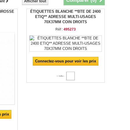
Comparer (
0
)
ant
Afficher tout
 BROSSE
ÉTIQUETTES BLANCHE **BTE DE 2400
ETIQ** ADRESSE MULTI-USAGES
70X37MM COIN DROITS
Réf :
495273
Connectez-vous pour voir les prix
 prix