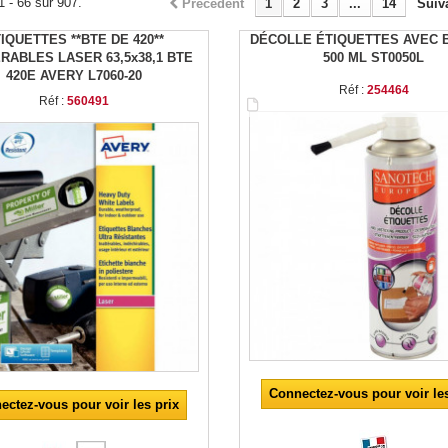
1 - 66 sur 907.
Précédent
1
2
3
...
14
Suiv
IQUETTES **BTE DE 420**
DÉCOLLE ÉTIQUETTES AVEC
RABLES LASER 63,5x38,1 BTE
500 ML ST0050L
420E AVERY L7060-20
Réf :
254464
Réf :
560491
Connectez-vous pour voir les
ectez-vous pour voir les prix