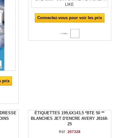
Connectez-vous pour voir les prix
 prix
 ADRESSE
ÉTIQUETTES 199,6X143,5 *BTE 50 **
OINS
BLANCHES JET D'ENCRE AVERY J8168-
25
Réf :
207328