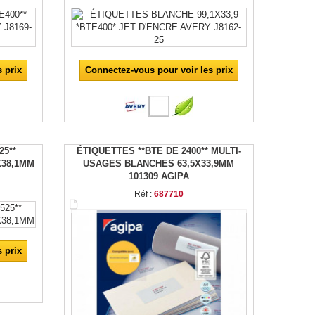
 prix
Connectez-vous pour voir les prix
25**
ÉTIQUETTES **BTE DE 2400** MULTI-
X38,1MM
USAGES BLANCHES 63,5X33,9MM
101309 AGIPA
Réf :
687710
 prix