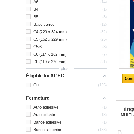
A6
14
B4
1
B5
3
Base carrée
12
C4 (229 x 324 mm)
32
C5 (162 x 229 mm)
25
C5/6
3
C6 (114 x 162 mm)
7
DL (110 x 220 mm)
21
plus...
Éligible loi AGEC
Conn
Oui
135
Fermeture
Auto adhésive
1
ÉTIQ
Autocollante
13
MULTI
Bande adhésive
1
Bande siliconée
188