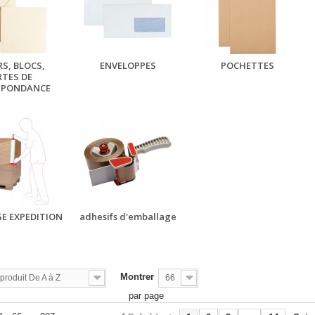
RS, BLOCS,
ENVELOPPES
POCHETTES
RTES DE
SPONDANCE
E EXPEDITION
adhesifs d'emballage
Montrer
roduit De A à Z
66
par page