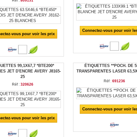
Réf :
809151
Connectez-vous pour voir les
ectez-vous pour voir les prix
UETTES 99,1X67,7 *BTE200*
ÉTIQUETTES **POCH. DE 5
ES JET D'ENCRE AVERY J8165-
TRANSPARENTES LASER 63,5
25
Réf :
691236
Réf :
320626
Connectez-vous pour voir les
ectez-vous pour voir les prix