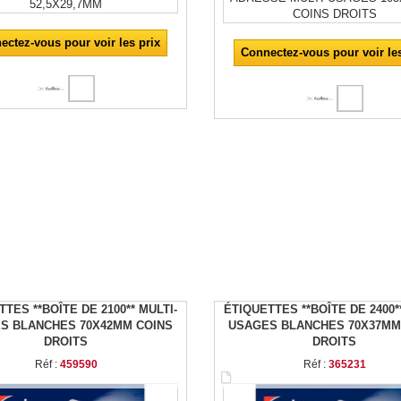
ectez-vous pour voir les prix
Connectez-vous pour voir les
TES **BOÎTE DE 2100** MULTI-
ÉTIQUETTES **BOÎTE DE 2400*
S BLANCHES 70X42MM COINS
USAGES BLANCHES 70X37MM
DROITS
DROITS
Réf :
459590
Réf :
365231