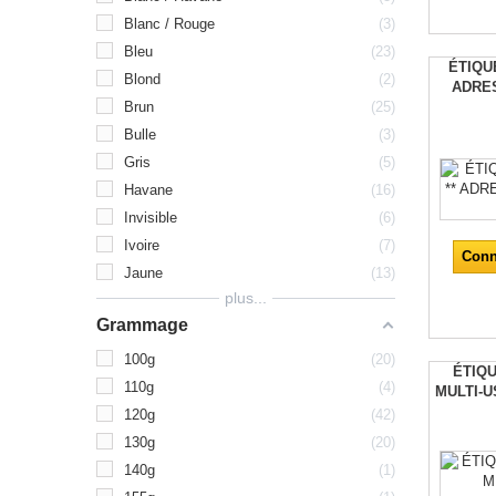
Blanc / Rouge
3
Bleu
23
ÉTIQUE
Blond
2
ADRE
Brun
25
Bulle
3
Gris
5
Havane
16
Invisible
6
Ivoire
7
Conn
Jaune
13
plus...
Grammage
100g
20
ÉTIQU
110g
4
MULTI-U
120g
42
130g
20
140g
1