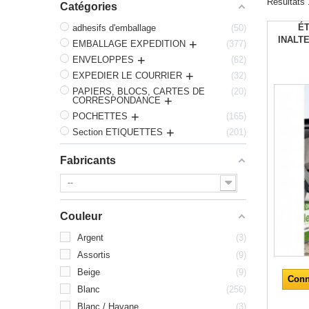
Résultats 
Catégories
ÉT
adhesifs d'emballage
50
INALTE
EMBALLAGE EXPEDITION
377
ENVELOPPES
62
EXPEDIER LE COURRIER
32
PAPIERS, BLOCS, CARTES DE
20
CORRESPONDANCE
POCHETTES
165
Section ETIQUETTES
201
Fabricants
--
Couleur
Argent
3
Assortis
9
Beige
9
Conn
Blanc
256
Blanc / Havane
3