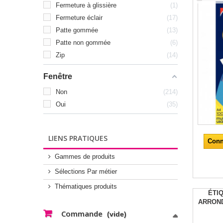
Fermeture à glissière
1
Fermeture éclair
17
Patte gommée
13
Patte non gommée
6
Zip
14
Fenêtre
Non
214
Oui
35
LIENS PRATIQUES
Conn
Gammes de produits
Sélections Par métier
Thématiques produits
ÉTIQ
ARROND
Commande
(vide)