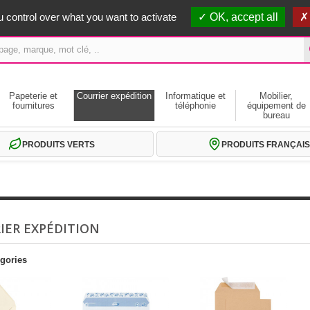
erts dès 59€ HT
 control over what you want to activate
OK, accept all
Papeterie et
Courrier expédition
Informatique et
Mobilier,
fournitures
téléphonie
équipement de
bureau
PRODUITS VERTS
PRODUITS FRANÇAIS
IER EXPÉDITION
gories