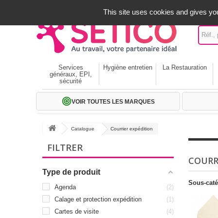
A votre service depuis 1971
-
02 32 22 35 20
- Frais off
This site uses cookies and gives you
Services
Hygiène entretien
La Restauration
généraux, EPI,
sécurité
VOIR TOUTES LES MARQUES
Catalogue
Courrier expédition
FILTRER
COURR
Type de produit
Sous-caté
Agenda
2
Calage et protection expédition
1
Cartes de visite
4