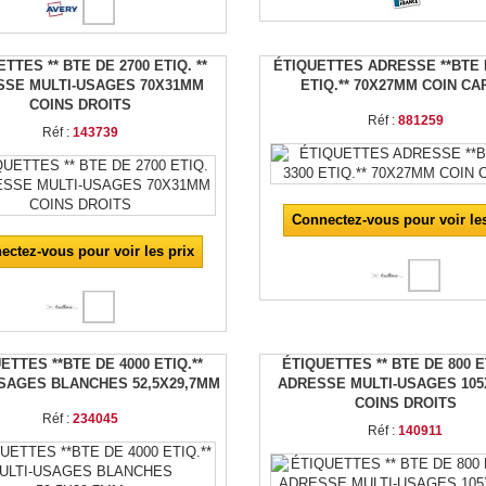
TTES ** BTE DE 2700 ETIQ. **
ÉTIQUETTES ADRESSE **BTE 
SSE MULTI-USAGES 70X31MM
ETIQ.** 70X27MM COIN C
COINS DROITS
Réf :
881259
Réf :
143739
Connectez-vous pour voir les
ectez-vous pour voir les prix
ETTES **BTE DE 4000 ETIQ.**
ÉTIQUETTES ** BTE DE 800 ET
SAGES BLANCHES 52,5X29,7MM
ADRESSE MULTI-USAGES 10
COINS DROITS
Réf :
234045
Réf :
140911