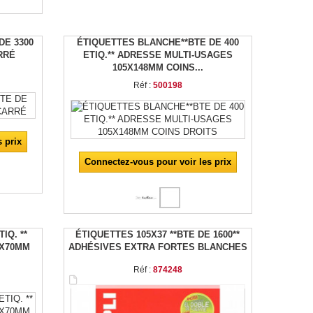
DE 3300
ÉTIQUETTES BLANCHE**BTE DE 400
ARRÉ
ETIQ.** ADRESSE MULTI-USAGES
105X148MM COINS...
Réf :
500198
 prix
Connectez-vous pour voir les prix
IQ. **
ÉTIQUETTES 105X37 **BTE DE 1600**
5X70MM
ADHÉSIVES EXTRA FORTES BLANCHES
Réf :
874248