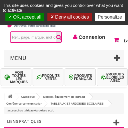
Accueil |
Contactez-nous
Connexion
This site uses cookies and gives you control over what you want
to activate
OK, accept all
Deny all cookies
Personalize
Connexion
(v
MENU
VOIR
PRODUITS
TOUTES
PRODUITS
PRODUITS
ÉLIGIBLES
LES
VERTS
FRANÇAIS
AGEC
MARQUES
Catalogue
Mobilier, équipement de bureau
Conférence communication
TABLEAUX ET ARDOISES SCOLAIRES
accessoires tableaux/ardoises scol.
LIENS PRATIQUES