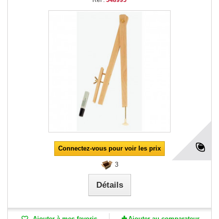
Connectez-vous pour voir les prix
3
Détails
Ajouter à mes favoris
Ajouter au comparateur