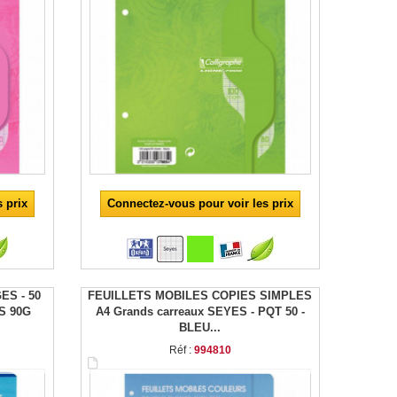
 prix
Connectez-vous pour voir les prix
ES - 50
FEUILLETS MOBILES COPIES SIMPLES
S 90G
A4 Grands carreaux SEYES - PQT 50 -
BLEU...
Réf :
994810