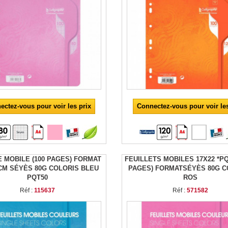
ectez-vous pour voir les prix
Connectez-vous pour voir les
E MOBILE (100 PAGES) FORMAT
FEUILLETS MOBILES 17X22 *PQ
 CM SÉYÈS 80G COLORIS BLEU
PAGES) FORMATSÉYÈS 80G C
PQT50
ROS
Réf :
115637
Réf :
571582