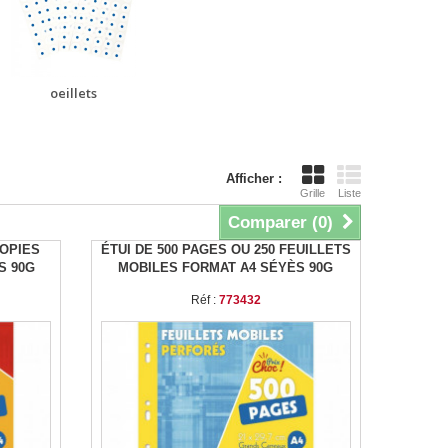
oeillets
Afficher :
Grille
Liste
Comparer (
0
)
COPIES
ÉTUI DE 500 PAGES OU 250 FEUILLETS
S 90G
MOBILES FORMAT A4 SÉYÈS 90G
Réf :
773432