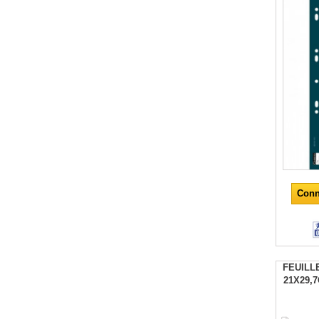
Conn
FEUILL
21X29,