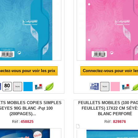
ectez-vous pour voir les prix
Connectez-vous pour voir les
ETS MOBILES COPIES SIMPLES
FEUILLETS MOBILES (100 PAG
SEYES 90G BLANC -Pqt 100
FEUILLETS) 17X22 CM SÉYÈ
(200PAGES)...
BLANC PERFORÉ
Réf :
458825
Réf :
829876