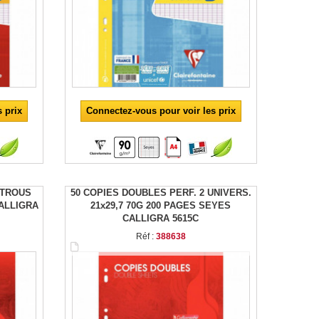
 prix
Connectez-vous pour voir les prix
 TROUS
50 COPIES DOUBLES PERF. 2 UNIVERS.
CALLIGRA
21x29,7 70G 200 PAGES SEYES
CALLIGRA 5615C
Réf :
388638