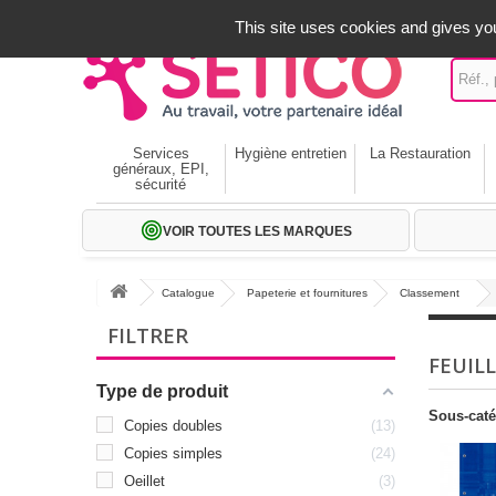
A votre service depuis 1971
-
02 32 22 35 20
- Frais off
This site uses cookies and gives you
Services
Hygiène entretien
La Restauration
généraux, EPI,
sécurité
VOIR TOUTES LES MARQUES
Catalogue
Papeterie et fournitures
Classement
FILTRER
FEUIL
Type de produit
Sous-caté
Copies doubles
13
Copies simples
24
Oeillet
3