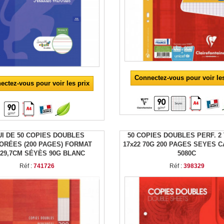
Connectez-vous pour voir les
ectez-vous pour voir les prix
UI DE 50 COPIES DOUBLES
50 COPIES DOUBLES PERF. 2
ORÉES (200 PAGES) FORMAT
17x22 70G 200 PAGES SEYES 
X29,7CM SÉYÈS 90G BLANC
5080C
Réf :
741726
Réf :
398329