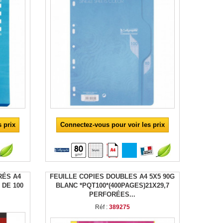
 prix
Connectez-vous pour voir les prix
RÉS A4
FEUILLE COPIES DOUBLES A4 5X5 90G
 DE 100
BLANC *PQT100*(400PAGES)21X29,7
PERFORÉES...
Réf :
389275