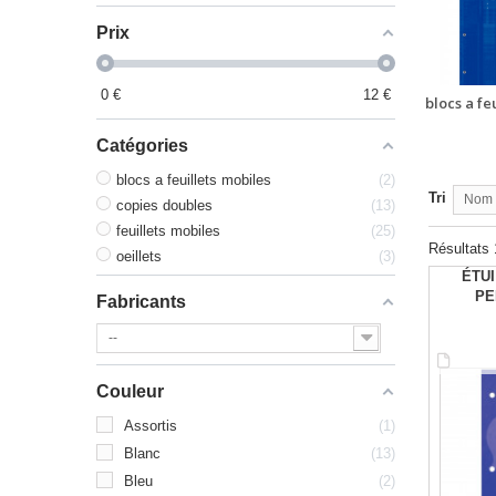
Prix
0
€
12
€
blocs a fe
Catégories
blocs a feuillets mobiles
2
Tri
Nom p
copies doubles
13
feuillets mobiles
25
Résultats 
oeillets
3
ÉTUI
PE
Fabricants
--
Couleur
Assortis
1
Blanc
13
Bleu
2