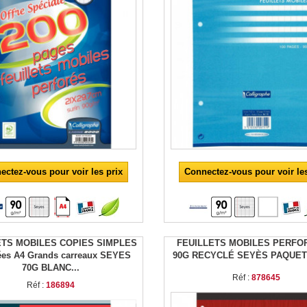
ectez-vous pour voir les prix
Connectez-vous pour voir les
ETS MOBILES COPIES SIMPLES
FEUILLETS MOBILES PERFO
ées A4 Grands carreaux SEYES
90G RECYCLÉ SEYÈS PAQUET
70G BLANC...
Réf :
878645
Réf :
186894