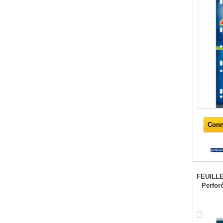
Conn
FEUILL
Perfor