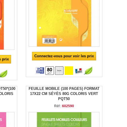
Connectez-vous pour voir les prix
 prix
T50*(100
FEUILLE MOBILE (100 PAGES) FORMAT
OLORIS
17X22 CM SÉYÈS 80G COLORIS VERT
PQT50
Réf :
602590