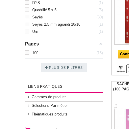
DYS
1
Quadrillé 5 x 5
5
Seyès
30
Seyès 2,5 mm agrandi 10/10
1
Uni
1
Pages
100
15
Conn
PLUS DE FILTRES
SACHE
LIENS PRATIQUES
(100 PA
Gammes de produits
Sélections Par métier
Thématiques produits