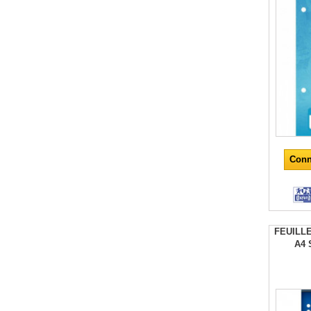
Conn
FEUILL
A4 