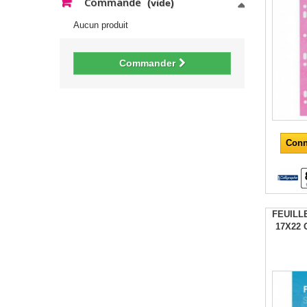
Commande
(vide)
Aucun produit
Commander
Conn
FEUILL
17X22