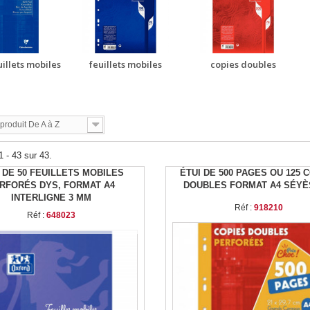
uillets mobiles
feuillets mobiles
copies doubles
roduit De A à Z
1 - 43 sur 43.
 DE 50 FEUILLETS MOBILES
ÉTUI DE 500 PAGES OU 125 
RFORÉS DYS, FORMAT A4
DOUBLES FORMAT A4 SÉYÈ
INTERLIGNE 3 MM
Réf :
918210
Réf :
648023