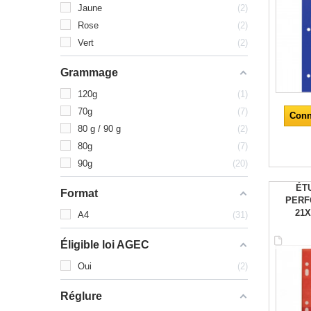
Jaune
2
Rose
2
Vert
2
Grammage
120g
1
70g
7
Conn
80 g / 90 g
2
80g
7
90g
20
ÉT
Format
PERF
21
A4
31
Éligible loi AGEC
Oui
2
Réglure