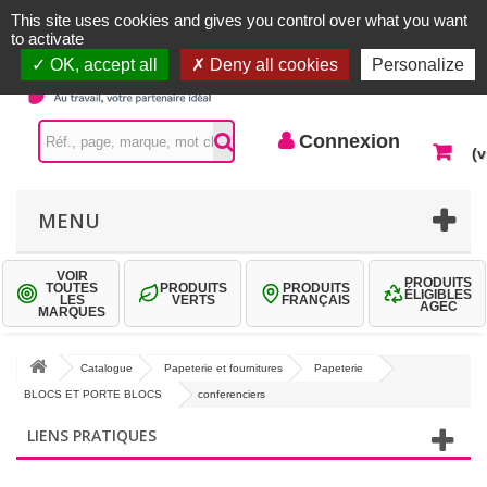
Accueil |
Contactez-nous
Connexion
This site uses cookies and gives you control over what you want
to activate
OK, accept all
Deny all cookies
Personalize
Connexion
(v
MENU
VOIR
PRODUITS
TOUTES
PRODUITS
PRODUITS
ÉLIGIBLES
LES
VERTS
FRANÇAIS
AGEC
MARQUES
Catalogue
Papeterie et fournitures
Papeterie
BLOCS ET PORTE BLOCS
conferenciers
LIENS PRATIQUES