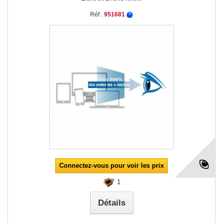
Réf :
951681
Connectez-vous pour voir les prix
1
Détails