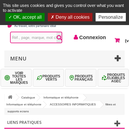
Accueil |
Contactez-nous
Connexion
This site uses cookies and gives you control over what you want
to activate
OK, accept all
Deny all cookies
Personalize
Connexion
(v
MENU
VOIR
PRODUITS
TOUTES
PRODUITS
PRODUITS
ÉLIGIBLES
LES
VERTS
FRANÇAIS
AGEC
MARQUES
Catalogue
Informatique et téléphonie
Informatique et téléphonie
ACCESSOIRES INFORMATIQUES
filtres et
supports ecrans
LIENS PRATIQUES