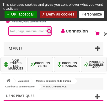
Accueil |
Contactez-nous
Connexion
This site uses cookies and gives you control over what you want
to activate
OK, accept all
Deny all cookies
Personalize
Connexion
(v
MENU
VOIR
PRODUITS
TOUTES
PRODUITS
PRODUITS
ÉLIGIBLES
LES
VERTS
FRANÇAIS
AGEC
MARQUES
Catalogue
Mobilier, équipement de bureau
Conférence communication
VISIOCONFERENCE
LIENS PRATIQUES