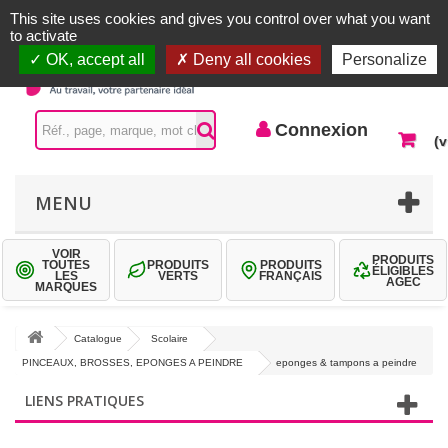
Accueil |
Contactez-nous
Connexion
This site uses cookies and gives you control over what you want
to activate
OK, accept all
Deny all cookies
Personalize
Connexion
(v
MENU
VOIR
PRODUITS
TOUTES
PRODUITS
PRODUITS
ÉLIGIBLES
LES
VERTS
FRANÇAIS
AGEC
MARQUES
Catalogue
Scolaire
PINCEAUX, BROSSES, EPONGES A PEINDRE
eponges & tampons a peindre
LIENS PRATIQUES