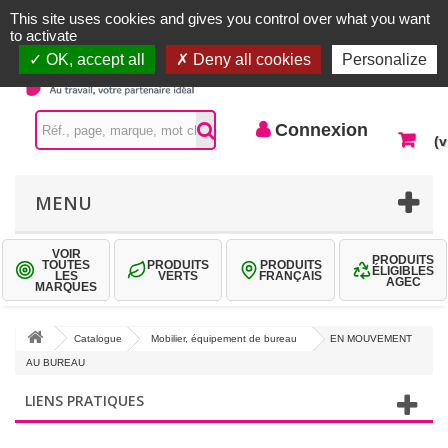
Accueil |
Contactez-nous
Connexion
This site uses cookies and gives you control over what you want
to activate
OK, accept all
Deny all cookies
Personalize
Connexion
(v
MENU
VOIR
PRODUITS
TOUTES
PRODUITS
PRODUITS
ÉLIGIBLES
LES
VERTS
FRANÇAIS
AGEC
MARQUES
Catalogue
Mobilier, équipement de bureau
EN MOUVEMENT
AU BUREAU
LIENS PRATIQUES