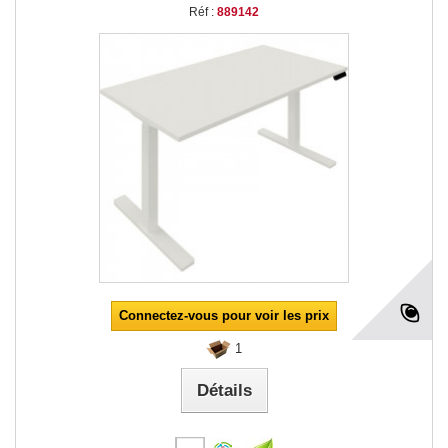
Réf :
889142
Connectez-vous pour voir les prix
1
Détails