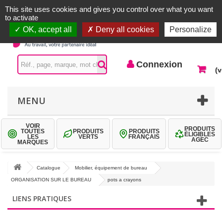
Accueil |
Contactez-nous
Connexion
This site uses cookies and gives you control over what you want
to activate
OK, accept all
Deny all cookies
Personalize
Connexion
(v
MENU
VOIR
PRODUITS
TOUTES
PRODUITS
PRODUITS
ÉLIGIBLES
LES
VERTS
FRANÇAIS
AGEC
MARQUES
Catalogue
Mobilier, équipement de bureau
ORGANISATION SUR LE BUREAU
pots a crayons
LIENS PRATIQUES