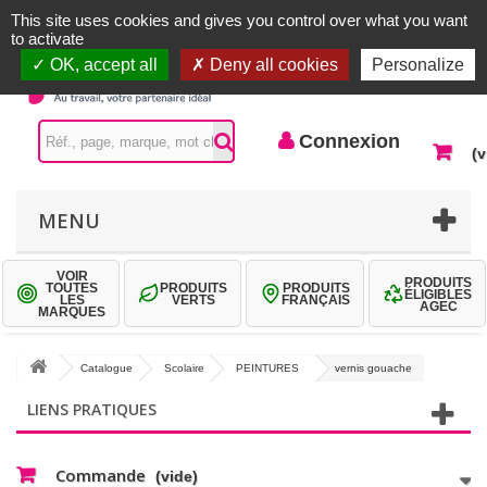
Accueil |
Contactez-nous
Connexion
This site uses cookies and gives you control over what you want
to activate
OK, accept all
Deny all cookies
Personalize
Connexion
(v
MENU
VOIR
PRODUITS
TOUTES
PRODUITS
PRODUITS
ÉLIGIBLES
LES
VERTS
FRANÇAIS
AGEC
MARQUES
Catalogue
Scolaire
PEINTURES
vernis gouache
LIENS PRATIQUES
Commande
(vide)