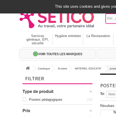
A votre service depuis 1971
-
02 32 22 35 20
- Frais off
This site uses cookies and gives you
Services
Hygiène entretien
La Restauration
généraux, EPI,
sécurité
VOIR TOUTES LES MARQUES
Catalogue
Scolaire
MATERIEL EDUCATIF
post
FILTRER
POSTE
Type de produit
Tri
Nom p
Posters pédagogiques
24
Résultats 
Prix
T