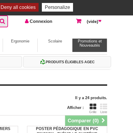
Accueil |
Contactez-nous
Connexion
Deny all cookies
Personalize
Connexion
(vide)
Ergonomie
Scolaire
Promotions et
Nouveautés
PRODUITS ÉLIGIBLES AGEC
Il y a 24 produits.
Afficher :
Grille
Liste
Comparer (
0
)
MIERS
POSTER PÉDAGOGIQUE EN PVC