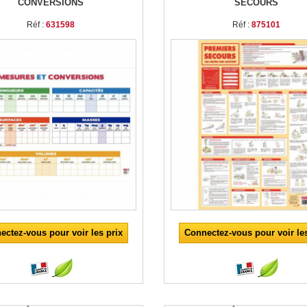
CONVERSIONS
SECOURS
Réf :
631598
Réf :
875101
ectez-vous pour voir les prix
Connectez-vous pour voir les