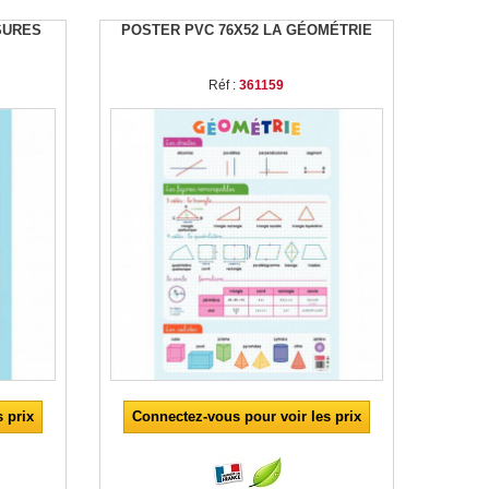
SURES
POSTER PVC 76X52 LA GÉOMÉTRIE
Réf :
361159
 prix
Connectez-vous pour voir les prix