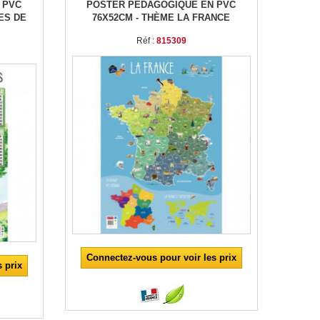
 PVC
POSTER PÉDAGOGIQUE EN PVC
ES DE
76X52CM - THÈME LA FRANCE
Réf :
815309
Connectez-vous pour voir les prix
 prix