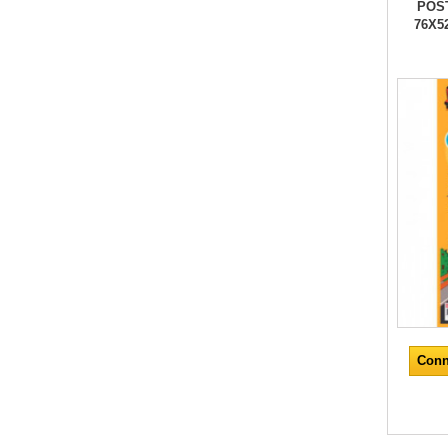
POS
76X5
Conn