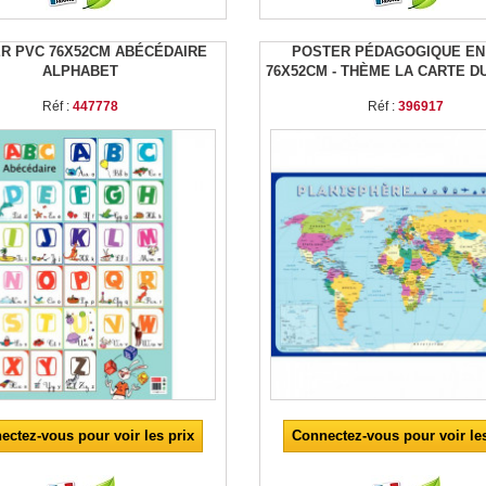
R PVC 76X52CM ABÉCÉDAIRE
POSTER PÉDAGOGIQUE EN
ALPHABET
76X52CM - THÈME LA CARTE 
Réf :
447778
Réf :
396917
ectez-vous pour voir les prix
Connectez-vous pour voir les