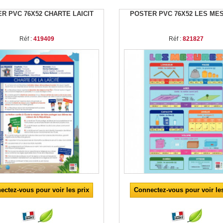
R PVC 76X52 CHARTE LAICIT
POSTER PVC 76X52 LES ME
Réf :
419409
Réf :
821827
ectez-vous pour voir les prix
Connectez-vous pour voir les