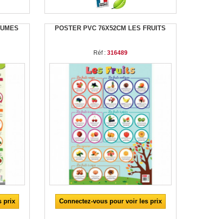
GUMES
POSTER PVC 76X52CM LES FRUITS
Réf :
316489
 prix
Connectez-vous pour voir les prix