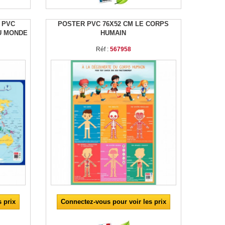
 PVC
POSTER PVC 76X52 CM LE CORPS
DU MONDE
HUMAIN
Réf :
567958
 prix
Connectez-vous pour voir les prix