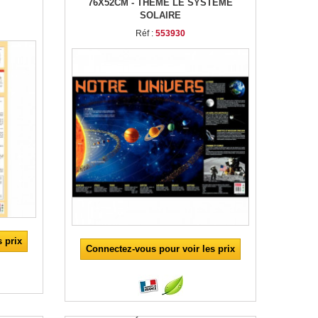
76X52CM - THÈME LE SYSTÉME
SOLAIRE
Réf :
553930
 prix
Connectez-vous pour voir les prix