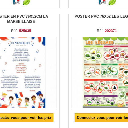
STER EN PVC 76X52CM LA
POSTER PVC 76X52 LES LE
MARSEILLAISE
Réf :
525035
Réf :
202371
ectez-vous pour voir les prix
Connectez-vous pour voir les