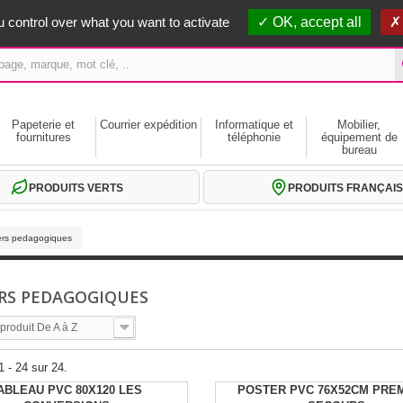
erts dès 59€ HT
 control over what you want to activate
OK, accept all
Papeterie et
Courrier expédition
Informatique et
Mobilier,
fournitures
téléphonie
équipement de
bureau
PRODUITS VERTS
PRODUITS FRANÇAIS
ers pedagogiques
RS PEDAGOGIQUES
roduit De A à Z
1 - 24 sur 24.
ABLEAU PVC 80X120 LES
POSTER PVC 76X52CM PRE