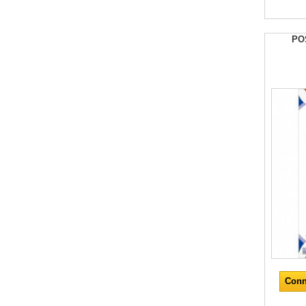
PO
Conn