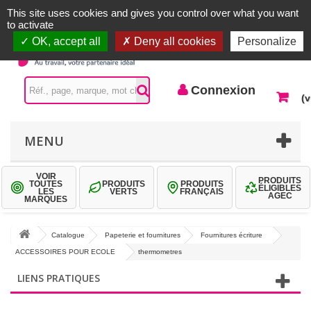
Accueil |
Contactez-nous
Connexion
This site uses cookies and gives you control over what you want
to activate
OK, accept all
Deny all cookies
Personalize
Connexion
(v
MENU
VOIR
PRODUITS
TOUTES
PRODUITS
PRODUITS
ÉLIGIBLES
LES
VERTS
FRANÇAIS
AGEC
MARQUES
Catalogue
Papeterie et fournitures
Fournitures écriture
ACCESSOIRES POUR ECOLE
thermometres
LIENS PRATIQUES