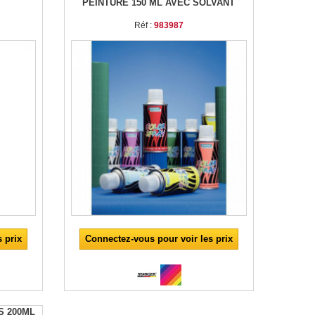
PEINTURE 150 ML AVEC SOLVANT
Réf :
983987
 prix
Connectez-vous pour voir les prix
S 200ML