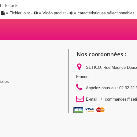
 - 5 sur 5.
:
= Fichier joint -
= Vidéo produit -
= caractéristiques sélectionnables
Nos coordonnées :
SETICO, Rue Maurice Douc
France
elles
Appelez-nous au :
02.32.22.
E-mail :
commandes@setic