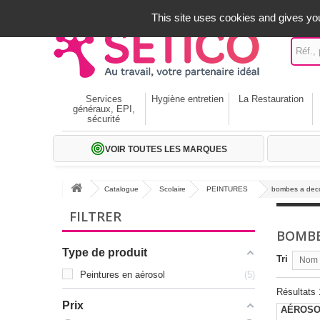
A votre service depuis 1971
-
02 32 22 35 20
- Frais off
This site uses cookies and gives you
Services
Hygiène entretien
La Restauration
généraux, EPI,
sécurité
VOIR TOUTES LES MARQUES
Catalogue
Scolaire
PEINTURES
bombes a dec
FILTRER
BOMBE
Type de produit
Tri
Nom p
Peintures en aérosol
5
Résultats 1
Prix
AÉROSO