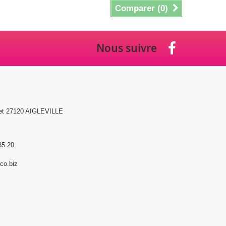
Comparer (
0
)
Nous suivre
et 27120 AIGLEVILLE
35.20
o.biz