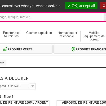
erts dès 59€ HT
 control over what you want to activate
OK, accept all
Papeterie et
Courrier expédition
Informatique et
Mobilier,
fournitures
téléphonie
équipement de
bureau
PRODUITS VERTS
PRODUITS FRANÇAIS
orer
S A DECORER
roduit De A à Z
 - 5 sur 5.
L DE PEINTURE 150ML ARGENT
AÉROSOL DE PEINTURE 150