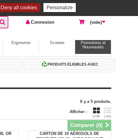
Accueil |
Contactez-nous
Connexion
Deny all cookies
Personalize
Connexion
(vide)
Ergonomie
Scolaire
Promotions et
Nouveautés
PRODUITS ÉLIGIBLES AGEC
Il y a 5 produits.
Afficher :
Grille
Liste
Comparer (
0
)
ML OR
CARTON DE 10 AÉROSOLS DE