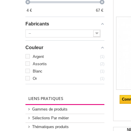
4
€
67
€
Fabricants
--
Couleur
Argent
1
Assortis
2
Blanc
1
Or
1
LIENS PRATIQUES
Conn
Gammes de produits
Sélections Par métier
Thématiques produits
N