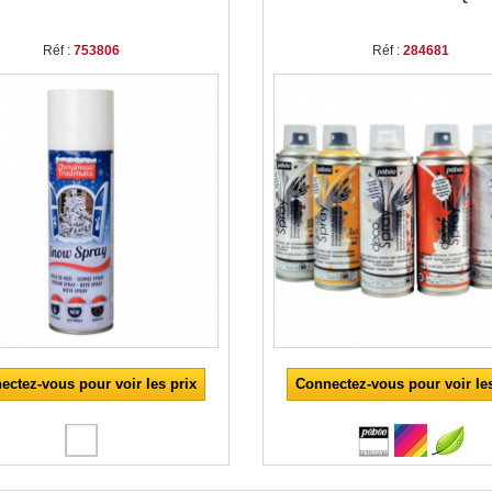
Réf :
753806
Réf :
284681
ectez-vous pour voir les prix
Connectez-vous pour voir les