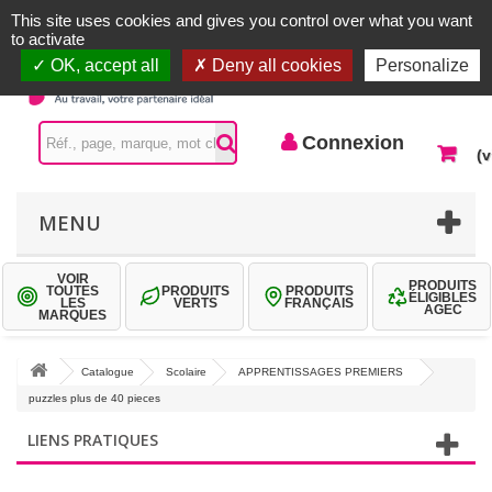
Accueil |
Contactez-nous
Connexion
This site uses cookies and gives you control over what you want
to activate
OK, accept all
Deny all cookies
Personalize
Connexion
(v
MENU
VOIR
PRODUITS
TOUTES
PRODUITS
PRODUITS
ÉLIGIBLES
LES
VERTS
FRANÇAIS
AGEC
MARQUES
Catalogue
Scolaire
APPRENTISSAGES PREMIERS
puzzles plus de 40 pieces
LIENS PRATIQUES