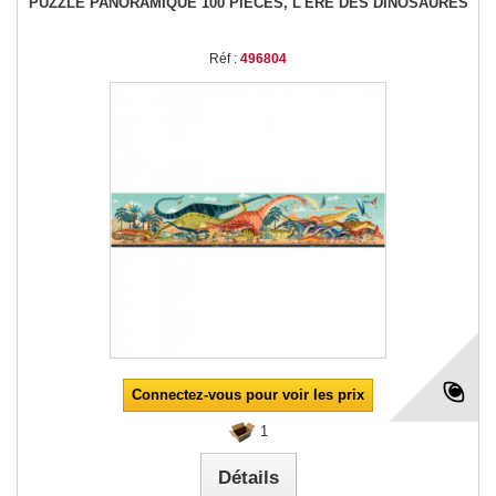
PUZZLE PANORAMIQUE 100 PIÈCES, L'ÈRE DES DINOSAURES
Réf :
496804
Connectez-vous pour voir les prix
1
Détails