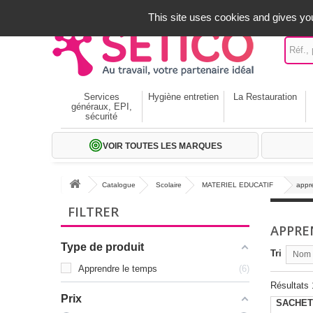
A votre service depuis 1971
-
02 32 22 35 20
- Frais off
This site uses cookies and gives you
Services
Hygiène entretien
La Restauration
généraux, EPI,
sécurité
VOIR TOUTES LES MARQUES
Catalogue
Scolaire
MATERIEL EDUCATIF
appr
FILTRER
APPRE
Type de produit
Tri
Nom p
Apprendre le temps
6
Résultats 1
Prix
SACHET