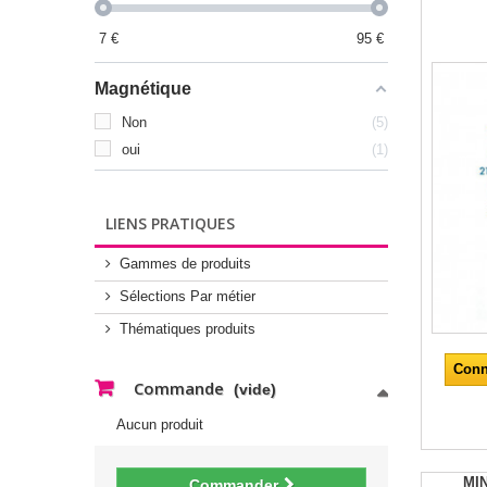
7
€
95
€
Magnétique
Non
5
oui
1
LIENS PRATIQUES
Gammes de produits
Sélections Par métier
Thématiques produits
Conn
Commande
(vide)
Aucun produit
MI
Commander