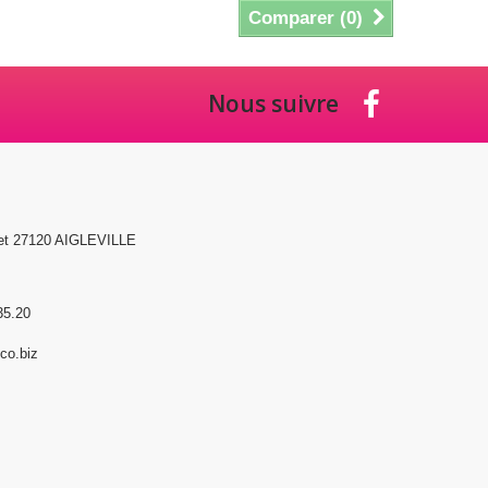
Comparer (
0
)
Nous suivre
et 27120 AIGLEVILLE
35.20
o.biz