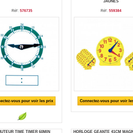
JAUNES
Réf :
576735
Réf :
559384
ectez-vous pour voir les prix
Connectez-vous pour voir les
NUTEUR TIME TIMER 60MIN
HORLOGE GEANTE 41CM MAG