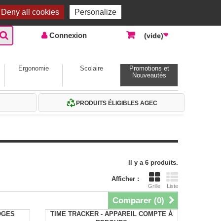
Accueil |
Contactez-nous
Connexion
Deny all cookies
Personalize
Connexion
(vide)
Ergonomie
Scolaire
Promotions et
Nouveautés
PRODUITS ÉLIGIBLES AGEC
Il y a 6 produits.
Afficher :
Grille
Liste
Comparer (
0
)
OGES
TIME TRACKER - APPAREIL COMPTE À