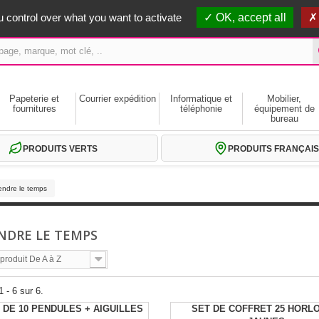
erts dès 59€ HT
 control over what you want to activate
OK, accept all
Papeterie et
Courrier expédition
Informatique et
Mobilier,
fournitures
téléphonie
équipement de
bureau
PRODUITS VERTS
PRODUITS FRANÇAIS
endre le temps
NDRE LE TEMPS
roduit De A à Z
 - 6 sur 6.
 DE 10 PENDULES + AIGUILLES
SET DE COFFRET 25 HORL