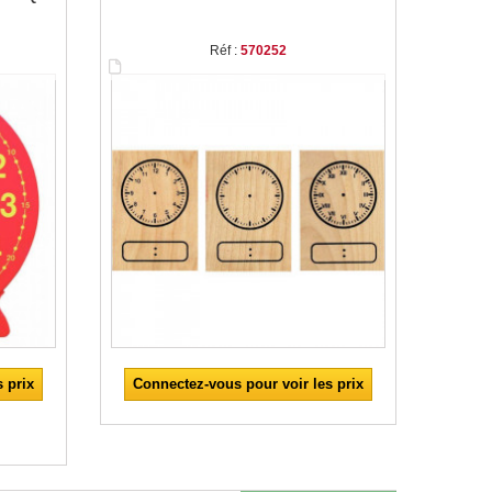
Réf :
570252
 prix
Connectez-vous pour voir les prix