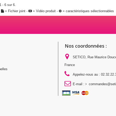
 - 6 sur 6.
:
= Fichier joint -
= Vidéo produit -
= caractéristiques sélectionnables
Nos coordonnées :
SETICO, Rue Maurice Douc
France
elles
Appelez-nous au :
02.32.22.
E-mail :
commandes@setic