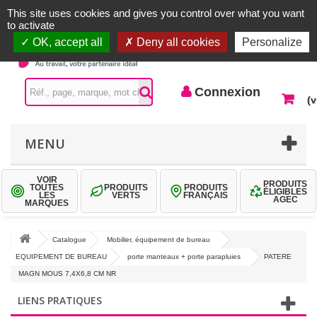
Accueil |
Contactez-nous
Connexion
This site uses cookies and gives you control over what you want
to activate
OK, accept all
Deny all cookies
Personalize
Connexion
(v
MENU
VOIR
PRODUITS
TOUTES
PRODUITS
PRODUITS
ÉLIGIBLES
LES
VERTS
FRANÇAIS
AGEC
MARQUES
Catalogue
Mobilier, équipement de bureau
EQUIPEMENT DE BUREAU
porte manteaux + porte parapluies
PATERE
MAGN MOUS 7,4X6,8 CM NR
LIENS PRATIQUES