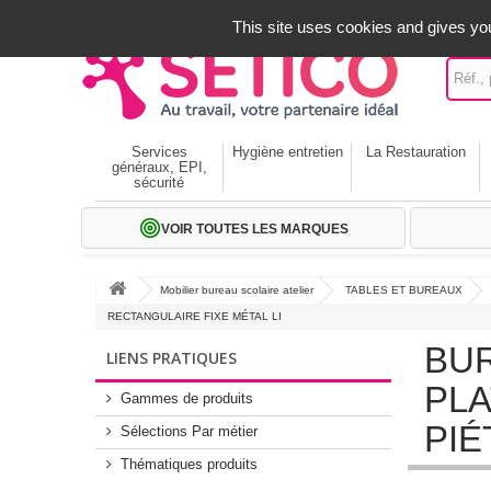
A votre service depuis 1971
-
02 32 22 35 20
- Frais off
This site uses cookies and gives you
Services
Hygiène entretien
La Restauration
généraux, EPI,
sécurité
VOIR TOUTES LES MARQUES
Mobilier bureau scolaire atelier
TABLES ET BUREAUX
RECTANGULAIRE FIXE MÉTAL LI
BUR
LIENS PRATIQUES
PLA
Gammes de produits
PIÉ
Sélections Par métier
Thématiques produits