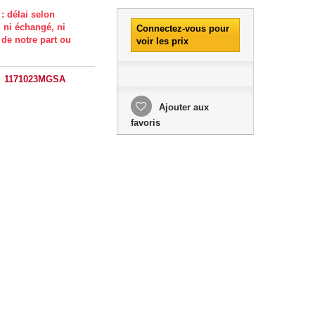
: délai selon
, ni échangé, ni
Connectez-vous pour
 de notre part ou
voir les prix
1171023MGSA
Ajouter aux
favoris