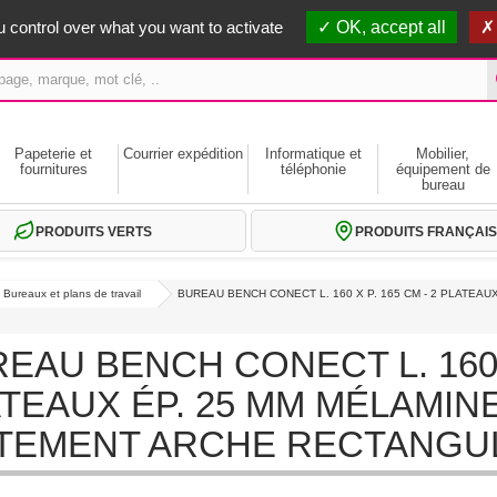
erts dès 59€ HT
 control over what you want to activate
OK, accept all
Papeterie et
Courrier expédition
Informatique et
Mobilier,
fournitures
téléphonie
équipement de
bureau
PRODUITS VERTS
PRODUITS FRANÇAIS
Bureaux et plans de travail
BUREAU BENCH CONECT L. 160 X P. 165 CM - 2 PLATEAU
EAU BENCH CONECT L. 160 X
TEAUX ÉP. 25 MM MÉLAMINE
TEMENT ARCHE RECTANGULA