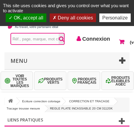
Accueil |
Contactez-nous
Connexion
This site uses cookies and gives you control over what you want
to activate
OK, accept all
Deny all cookies
Personalize
Connexion
(v
MENU
VOIR
PRODUITS
TOUTES
PRODUITS
PRODUITS
ÉLIGIBLES
LES
VERTS
FRANÇAIS
AGEC
MARQUES
Ecriture correction coloriage
CORRECTION ET TRACAGE
Tracage trousse mesure
REGLE PLATE INCASSABLE 20 CM 31120K
LIENS PRATIQUES