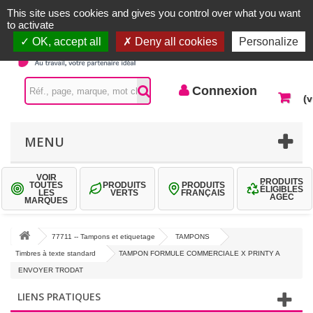
Accueil |
Contactez-nous
Connexion
This site uses cookies and gives you control over what you want
to activate
OK, accept all
Deny all cookies
Personalize
Connexion
(v
MENU
VOIR
PRODUITS
TOUTES
PRODUITS
PRODUITS
ÉLIGIBLES
LES
VERTS
FRANÇAIS
AGEC
MARQUES
77711 -- Tampons et etiquetage
TAMPONS
Timbres à texte standard
TAMPON FORMULE COMMERCIALE X PRINTY A
ENVOYER TRODAT
LIENS PRATIQUES