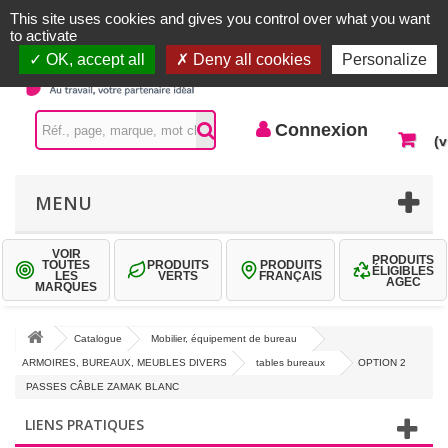
Accueil |
Contactez-nous
Connexion
This site uses cookies and gives you control over what you want
to activate
OK, accept all
Deny all cookies
Personalize
Connexion
(v
MENU
VOIR
PRODUITS
TOUTES
PRODUITS
PRODUITS
ÉLIGIBLES
LES
VERTS
FRANÇAIS
AGEC
MARQUES
Catalogue
Mobilier, équipement de bureau
ARMOIRES, BUREAUX, MEUBLES DIVERS
tables bureaux
OPTION 2
PASSES CÂBLE ZAMAK BLANC
LIENS PRATIQUES