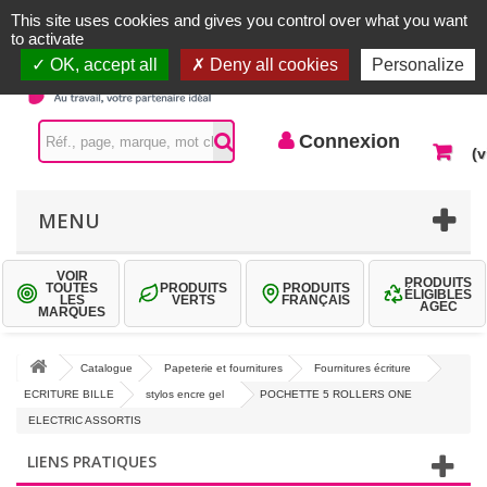
Accueil |
Contactez-nous
Connexion
This site uses cookies and gives you control over what you want
to activate
OK, accept all
Deny all cookies
Personalize
Connexion
(v
MENU
VOIR
PRODUITS
TOUTES
PRODUITS
PRODUITS
ÉLIGIBLES
LES
VERTS
FRANÇAIS
AGEC
MARQUES
Catalogue
Papeterie et fournitures
Fournitures écriture
ECRITURE BILLE
stylos encre gel
POCHETTE 5 ROLLERS ONE
ELECTRIC ASSORTIS
LIENS PRATIQUES