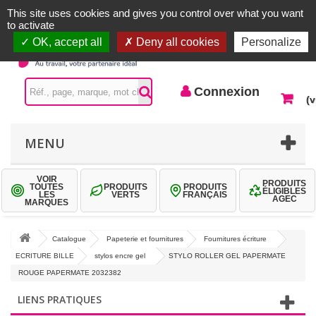
Accueil |
Contactez-nous
Connexion
This site uses cookies and gives you control over what you want
to activate
OK, accept all
Deny all cookies
Personalize
Connexion
(v
MENU
VOIR
PRODUITS
TOUTES
PRODUITS
PRODUITS
ÉLIGIBLES
LES
VERTS
FRANÇAIS
AGEC
MARQUES
Catalogue
Papeterie et fournitures
Fournitures écriture
ECRITURE BILLE
stylos encre gel
STYLO ROLLER GEL PAPERMATE
ROUGE PAPERMATE 2032382
LIENS PRATIQUES