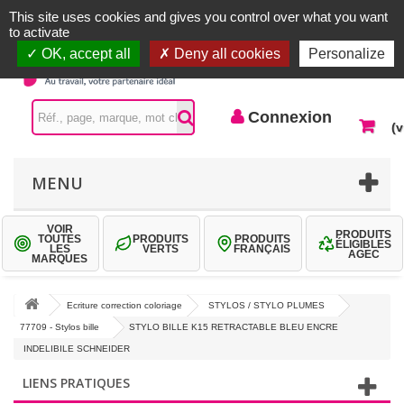
Accueil |
Contactez-nous
Connexion
This site uses cookies and gives you control over what you want
to activate
OK, accept all
Deny all cookies
Personalize
Connexion
(v
MENU
VOIR
PRODUITS
TOUTES
PRODUITS
PRODUITS
ÉLIGIBLES
LES
VERTS
FRANÇAIS
AGEC
MARQUES
Ecriture correction coloriage
STYLOS / STYLO PLUMES
77709 - Stylos bille
STYLO BILLE K15 RETRACTABLE BLEU ENCRE
INDELIBILE SCHNEIDER
LIENS PRATIQUES