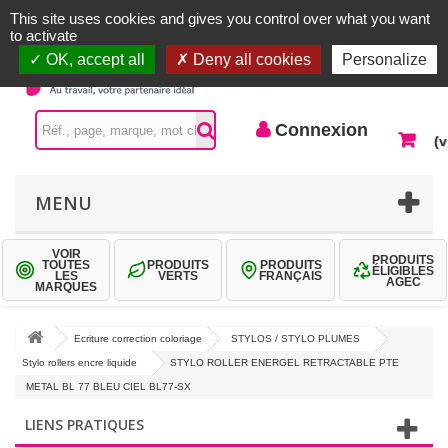
Accueil |
Contactez-nous
Connexion
This site uses cookies and gives you control over what you want
to activate
OK, accept all
Deny all cookies
Personalize
Connexion
(v
MENU
VOIR
PRODUITS
TOUTES
PRODUITS
PRODUITS
ÉLIGIBLES
LES
VERTS
FRANÇAIS
AGEC
MARQUES
Ecriture correction coloriage
STYLOS / STYLO PLUMES
Stylo rollers encre liquide
STYLO ROLLER ENERGEL RETRACTABLE PTE
METAL BL 77 BLEU CIEL BL77-SX
LIENS PRATIQUES