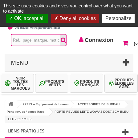
Accueil |
Contactez-nous
Connexion
This site uses cookies and gives you control over what you want
to activate
OK, accept all
Deny all cookies
Personalize
Connexion
(v
MENU
VOIR
PRODUITS
TOUTES
PRODUITS
PRODUITS
ÉLIGIBLES
LES
VERTS
FRANÇAIS
AGEC
MARQUES
77713 -- Equipement de bureau
ACCESSOIRES DE BUREAU
Porte-revues / serres livres
PORTE-REVUES LEITZ WOW A4 DOS7,5CM BLEU
LEITZ 52771036
LIENS PRATIQUES