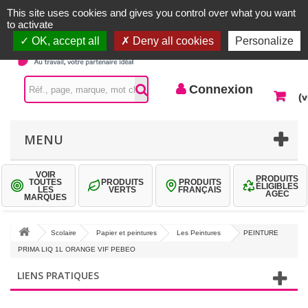
Accueil |
Contactez-nous
Connexion
This site uses cookies and gives you control over what you want
to activate
OK, accept all
Deny all cookies
Personalize
Connexion
(v
MENU
VOIR
PRODUITS
TOUTES
PRODUITS
PRODUITS
ÉLIGIBLES
LES
VERTS
FRANÇAIS
AGEC
MARQUES
Scolaire
Papier et peintures
Les Peintures
PEINTURE
PRIMA LIQ 1L ORANGE VIF PEBEO
LIENS PRATIQUES