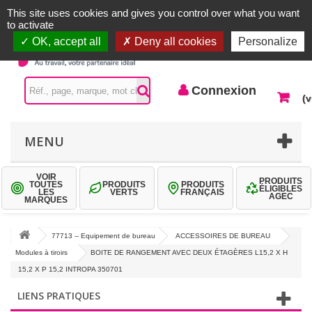
Accueil |
Contactez-nous
Connexion
This site uses cookies and gives you control over what you want
to activate
OK, accept all
Deny all cookies
Personalize
Connexion
(v
MENU
VOIR
PRODUITS
TOUTES
PRODUITS
PRODUITS
ÉLIGIBLES
LES
VERTS
FRANÇAIS
AGEC
MARQUES
77713 -- Equipement de bureau
ACCESSOIRES DE BUREAU
Modules à tiroirs
BOITE DE RANGEMENT AVEC DEUX ÉTAGÈRES L15,2 X H
15,2 X P 15,2 INTROPA 350701
LIENS PRATIQUES