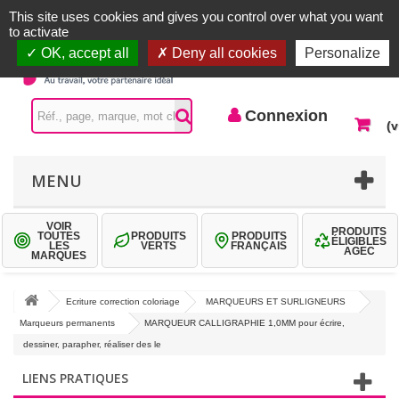
Accueil |
Contactez-nous
Connexion
This site uses cookies and gives you control over what you want
to activate
OK, accept all
Deny all cookies
Personalize
Connexion
(v
MENU
VOIR
PRODUITS
TOUTES
PRODUITS
PRODUITS
ÉLIGIBLES
LES
VERTS
FRANÇAIS
AGEC
MARQUES
Ecriture correction coloriage
MARQUEURS ET SURLIGNEURS
Marqueurs permanents
MARQUEUR CALLIGRAPHIE 1,0MM pour écrire,
dessiner, parapher, réaliser des le
LIENS PRATIQUES