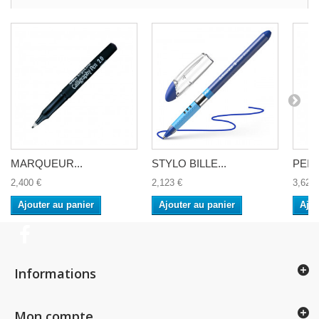
MARQUEUR...
STYLO BILLE...
PEIN
2,400 €
2,123 €
3,626 
Ajouter au panier
Ajouter au panier
Ajou
Informations
Mon compte