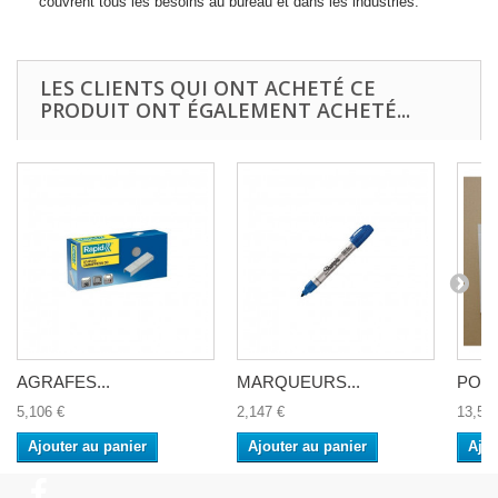
couvrent tous les besoins au bureau et dans les industries.
LES CLIENTS QUI ONT ACHETÉ CE
PRODUIT ONT ÉGALEMENT ACHETÉ...
AGRAFES...
MARQUEURS...
POCH
5,106 €
2,147 €
13,50
Ajouter au panier
Ajouter au panier
Ajou