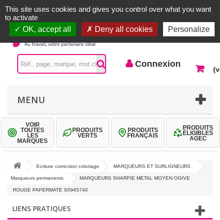
Accueil |
Contactez-nous
Connexion
This site uses cookies and gives you control over what you want
to activate
OK, accept all
Deny all cookies
Personalize
Connexion
(v
MENU
VOIR
PRODUITS
TOUTES
PRODUITS
PRODUITS
ÉLIGIBLES
LES
VERTS
FRANÇAIS
AGEC
MARQUES
Ecriture correction coloriage
MARQUEURS ET SURLIGNEURS
Marqueurs permanents
MARQUEURS SHARPIE METAL MOYEN OGIVE
ROUGE PAPERMATE S0945740
LIENS PRATIQUES