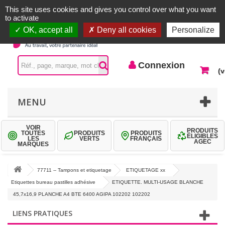
Accueil |
Contactez-nous
Connexion
This site uses cookies and gives you control over what you want
to activate
OK, accept all
Deny all cookies
Personalize
Connexion
(v
MENU
VOIR
PRODUITS
TOUTES
PRODUITS
PRODUITS
ÉLIGIBLES
LES
VERTS
FRANÇAIS
AGEC
MARQUES
77711 -- Tampons et etiquetage
ETIQUETAGE xx
Etiquettes bureau pastilles adhésive
ETIQUETTE. MULTI-USAGE BLANCHE
45,7x16,9 PLANCHE A4 BTE 6400 AGIPA 102202 102202
LIENS PRATIQUES