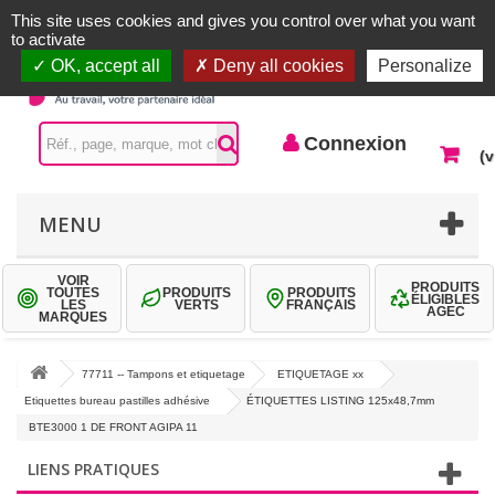
Accueil |
Contactez-nous
Connexion
This site uses cookies and gives you control over what you want
to activate
OK, accept all
Deny all cookies
Personalize
Connexion
(v
MENU
VOIR
PRODUITS
TOUTES
PRODUITS
PRODUITS
ÉLIGIBLES
LES
VERTS
FRANÇAIS
AGEC
MARQUES
77711 -- Tampons et etiquetage
ETIQUETAGE xx
Etiquettes bureau pastilles adhésive
ÉTIQUETTES LISTING 125x48,7mm
BTE3000 1 DE FRONT AGIPA 11
LIENS PRATIQUES