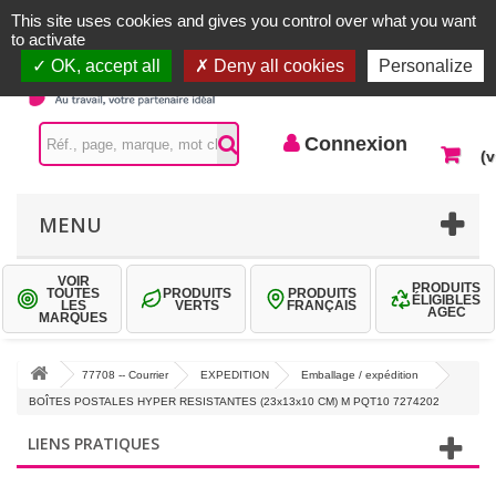
Accueil |
Contactez-nous
Connexion
This site uses cookies and gives you control over what you want
to activate
OK, accept all
Deny all cookies
Personalize
Connexion
(v
MENU
VOIR
PRODUITS
TOUTES
PRODUITS
PRODUITS
ÉLIGIBLES
LES
VERTS
FRANÇAIS
AGEC
MARQUES
77708 -- Courrier
EXPEDITION
Emballage / expédition
BOÎTES POSTALES HYPER RESISTANTES (23x13x10 CM) M PQT10 7274202
LIENS PRATIQUES