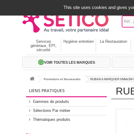
A votre service depuis 1971
-
02 32 22 35 20
- Frais off
This site uses cookies and gives you
Services
Hygiène entretien
La Restauration
généraux, EPI,
sécurité
VOIR TOUTES LES MARQUES
Promotions et Nouveautés
RUBAN A MARQUER 6MMx3M 
RU
LIENS PRATIQUES
Gammes de produits
Sélections Par métier
Thématiques produits