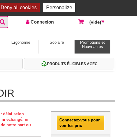
Accueil |
Contactez-nous
Connexion
Deny all cookies
Personalize
Connexion
(vide)
Ergonomie
Scolaire
Promotions et
Nouveautés
PRODUITS ÉLIGIBLES AGEC
OIR
: délai selon
, ni échangé, ni
Connectez-vous pour
 de notre part ou
voir les prix