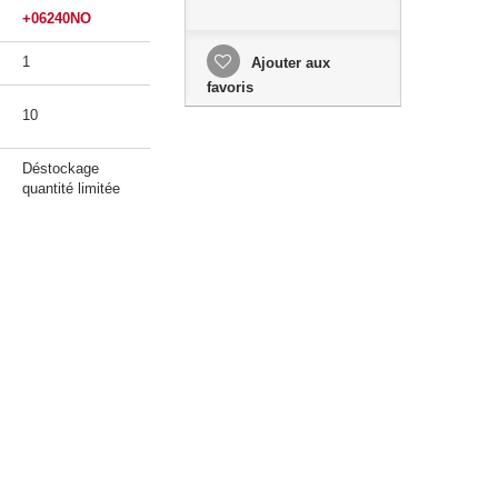
+06240NO
1
Ajouter aux
favoris
10
Déstockage
quantité limitée