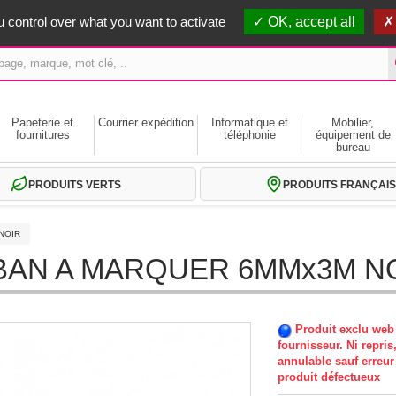
erts dès 59€ HT
 control over what you want to activate
OK, accept all
Papeterie et
Courrier expédition
Informatique et
Mobilier,
fournitures
téléphonie
équipement de
bureau
PRODUITS VERTS
PRODUITS FRANÇAIS
NOIR
BAN A MARQUER 6MMx3M N
Produit exclu web 
fournisseur. Ni repris
annulable sauf erreur
produit défectueux