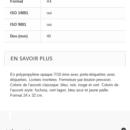
Format
A4
ISO 14001
oui
ISO 9001
oui
Dos (mm)
40
EN SAVOIR PLUS
En polypropylène opaque 7/10 ème avec porte-étiquettes avec
étiquettes. Livrées montées. Fermeture par bouton pression.
Coloris de l’assorti classique: bleu, noir, rouge et vert. Coloris de
l’assorti style: fuchsia, vert lagon, bleu azur et jaune paille.
Format 24 x 32 cm.