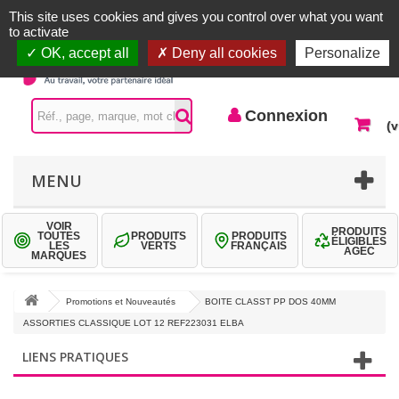
Accueil |
Contactez-nous
Connexion
This site uses cookies and gives you control over what you want
to activate
OK, accept all
Deny all cookies
Personalize
Connexion
(v
MENU
VOIR
PRODUITS
TOUTES
PRODUITS
PRODUITS
ÉLIGIBLES
LES
VERTS
FRANÇAIS
AGEC
MARQUES
Promotions et Nouveautés
BOITE CLASST PP DOS 40MM
ASSORTIES CLASSIQUE LOT 12 REF223031 ELBA
LIENS PRATIQUES