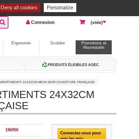
Accueil |
Contactez-nous
Connexion
Deny all cookies
Personalize
Connexion
(vide)
Ergonomie
Scolaire
Promotions et
Nouveautés
PRODUITS ÉLIGIBLES AGEC
MPARTIMENTS 24X32CM MESH NOIR OUVERTURE FRANÇAISE
TIMENTS 24X32CM
ÇAISE
196950
Connectez-vous pour
voir les prix