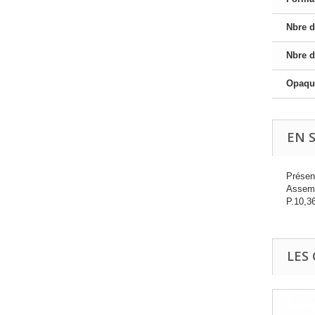
Nbre 
Nbre d
Opaqu
EN 
Présen
Assemb
P.10,3
LES