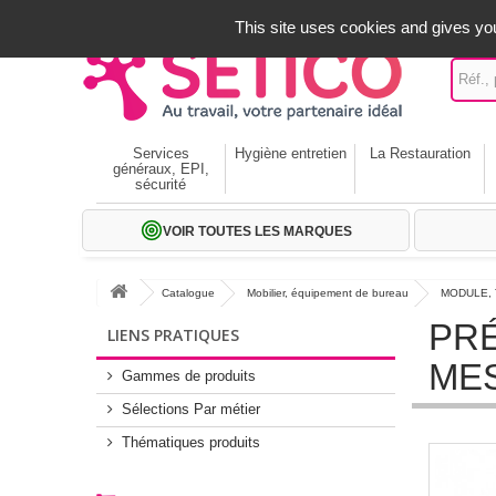
A votre service depuis 1971
-
02 32 22 35 20
- Frais off
This site uses cookies and gives you
Services
Hygiène entretien
La Restauration
généraux, EPI,
sécurité
VOIR TOUTES LES MARQUES
Catalogue
Mobilier, équipement de bureau
MODULE, 
PRÉ
LIENS PRATIQUES
ME
Gammes de produits
Sélections Par métier
Thématiques produits