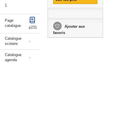
1
Page
catalogue
Ajouter aux
p231
favoris
Catalogue
-
scolaire
Catalogue
-
agenda