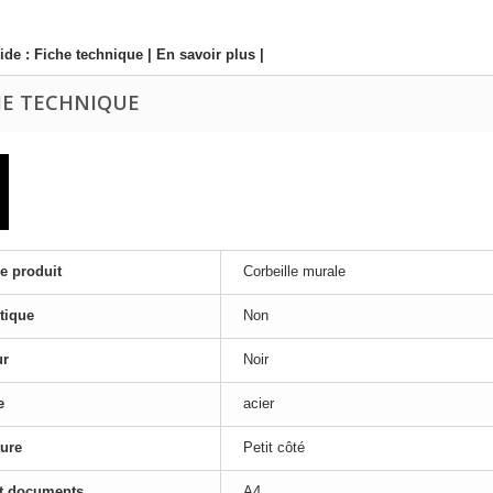
ide :
Fiche technique
|
En savoir plus
|
HE TECHNIQUE
e produit
Corbeille murale
tique
Non
ur
Noir
e
acier
ure
Petit côté
t documents
A4