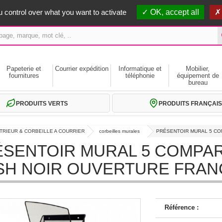
erts dès 59€ HT
 control over what you want to activate
OK, accept all
Papeterie et
Courrier expédition
Informatique et
Mobilier,
fournitures
téléphonie
équipement de
bureau
PRODUITS VERTS
PRODUITS FRANÇAIS
TRIEUR & CORBEILLE A COURRIER
corbeilles murales
PRÉSENTOIR MURAL 5 CO
SENTOIR MURAL 5 COMPAR
SH NOIR OUVERTURE FRAN
Référence :