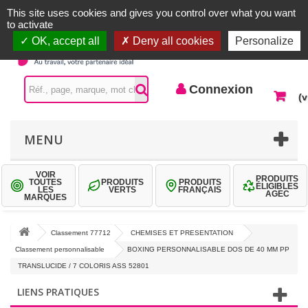
Accueil |
Contactez-nous
Connexion
This site uses cookies and gives you control over what you want
to activate
OK, accept all
Deny all cookies
Personalize
Connexion
(v
MENU
VOIR
PRODUITS
TOUTES
PRODUITS
PRODUITS
ÉLIGIBLES
LES
VERTS
FRANÇAIS
AGEC
MARQUES
Classement 77712
CHEMISES ET PRESENTATION
Classement personnalisable
BOXING PERSONNALISABLE DOS DE 40 MM PP
TRANSLUCIDE / 7 COLORIS ASS 52801
LIENS PRATIQUES