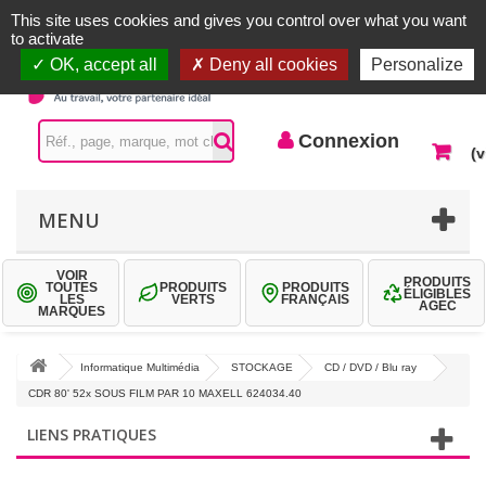
Accueil |
Contactez-nous
Connexion
This site uses cookies and gives you control over what you want
to activate
OK, accept all
Deny all cookies
Personalize
Connexion
(v
MENU
VOIR
PRODUITS
TOUTES
PRODUITS
PRODUITS
ÉLIGIBLES
LES
VERTS
FRANÇAIS
AGEC
MARQUES
Informatique Multimédia
STOCKAGE
CD / DVD / Blu ray
CDR 80' 52x SOUS FILM PAR 10 MAXELL 624034.40
LIENS PRATIQUES