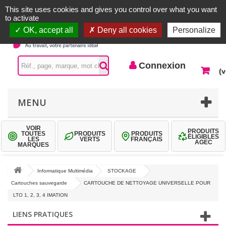
Accueil |
Contactez-nous
Connexion
This site uses cookies and gives you control over what you want
to activate
OK, accept all
Deny all cookies
Personalize
Connexion
(v
MENU
VOIR
PRODUITS
TOUTES
PRODUITS
PRODUITS
ÉLIGIBLES
LES
VERTS
FRANÇAIS
AGEC
MARQUES
Informatique Multimédia
STOCKAGE
Cartouches sauvegarde
CARTOUCHE DE NETTOYAGE UNIVERSELLE POUR
LTO 1, 2, 3, 4 IMATION
LIENS PRATIQUES