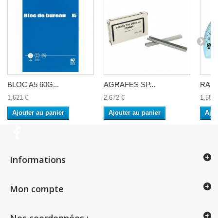
BLOC A5 60G...
AGRAFES SP...
RAPP
1,621 €
2,672 €
1,580 
Ajouter au panier
Ajouter au panier
Ajou
Informations
Mon compte