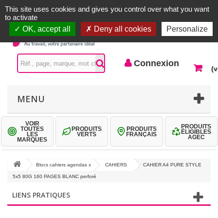
Accueil |
Contactez-nous
Connexion
This site uses cookies and gives you control over what you want
to activate
OK, accept all
Deny all cookies
Personalize
Connexion
(v
MENU
VOIR
PRODUITS
TOUTES
PRODUITS
PRODUITS
ÉLIGIBLES
LES
VERTS
FRANÇAIS
AGEC
MARQUES
Blocs cahiers agendas x
CAHIERS
CAHIER A4 PURE STYLE
5x5 80G 160 PAGES BLANC perforé
LIENS PRATIQUES