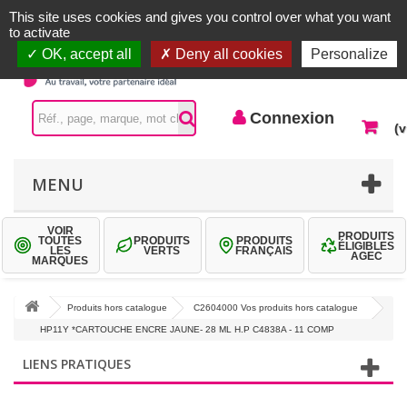
Accueil |
Contactez-nous
Connexion
This site uses cookies and gives you control over what you want
to activate
OK, accept all
Deny all cookies
Personalize
Connexion
(v
MENU
VOIR
PRODUITS
TOUTES
PRODUITS
PRODUITS
ÉLIGIBLES
LES
VERTS
FRANÇAIS
AGEC
MARQUES
Produits hors catalogue
C2604000 Vos produits hors catalogue
HP11Y *CARTOUCHE ENCRE JAUNE- 28 ML H.P C4838A - 11 COMP
LIENS PRATIQUES