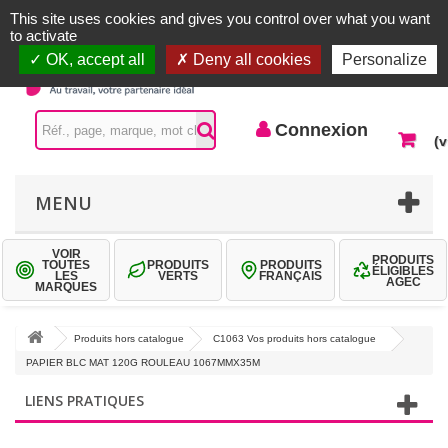
Accueil |
Contactez-nous
Connexion
This site uses cookies and gives you control over what you want
to activate
OK, accept all
Deny all cookies
Personalize
Connexion
(v
MENU
VOIR
PRODUITS
TOUTES
PRODUITS
PRODUITS
ÉLIGIBLES
LES
VERTS
FRANÇAIS
AGEC
MARQUES
Produits hors catalogue
C1063 Vos produits hors catalogue
PAPIER BLC MAT 120G ROULEAU 1067MMX35M
LIENS PRATIQUES