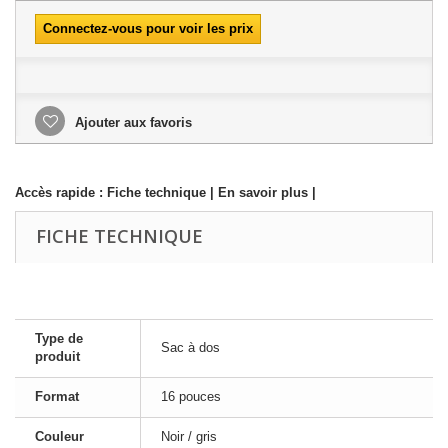
Connectez-vous pour voir les prix
Ajouter aux favoris
Accès rapide :
Fiche technique
|
En savoir plus
|
FICHE TECHNIQUE
Type de
Sac à dos
produit
Format
16 pouces
Couleur
Noir / gris