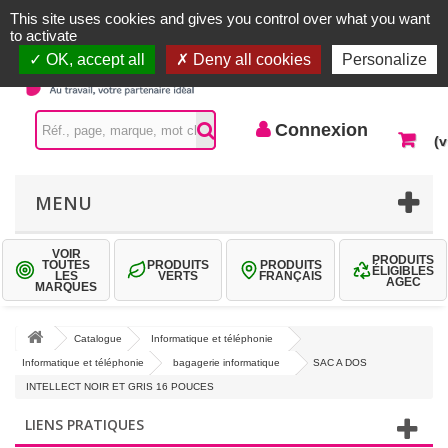
Accueil |
Contactez-nous
Connexion
This site uses cookies and gives you control over what you want
to activate
OK, accept all
Deny all cookies
Personalize
Connexion
(v
MENU
VOIR
PRODUITS
TOUTES
PRODUITS
PRODUITS
ÉLIGIBLES
LES
VERTS
FRANÇAIS
AGEC
MARQUES
Catalogue
Informatique et téléphonie
Informatique et téléphonie
bagagerie informatique
SAC A DOS
INTELLECT NOIR ET GRIS 16 POUCES
LIENS PRATIQUES