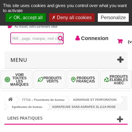
Accueil |
Contactez-nous
Connexion
This site uses cookies and gives you control over what you want
to activate
OK, accept all
Deny all cookies
Personalize
Connexion
(v
MENU
VOIR
PRODUITS
TOUTES
PRODUITS
PRODUITS
ÉLIGIBLES
LES
VERTS
FRANÇAIS
AGEC
MARQUES
77710 -- Fournitures de bureau
AGRAFAGE ET PERFORATION
Agrafeuses de bureau
AGRAFEUSE SANS AGRAFES SL112A ROSE
LIENS PRATIQUES