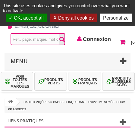
Accueil |
Contactez-nous
Connexion
This site uses cookies and gives you control over what you want
to activate
OK, accept all
Deny all cookies
Personalize
Connexion
(v
MENU
VOIR
PRODUITS
TOUTES
PRODUITS
PRODUITS
ÉLIGIBLES
LES
VERTS
FRANÇAIS
AGEC
MARQUES
CAHIER PIQÛRE 96 PAGES CONQUERANT, 17X22 CM, SEYÈS, COUV
PP ABRICOT
LIENS PRATIQUES