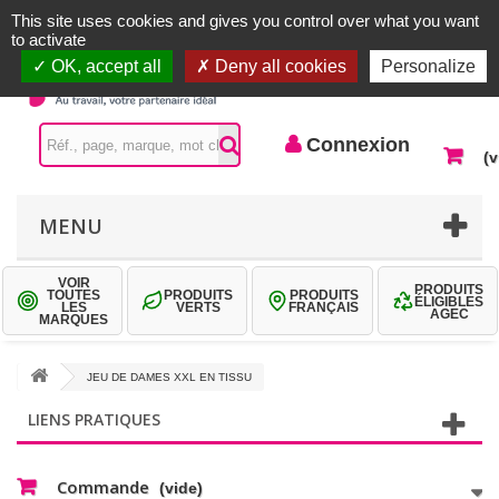
Accueil |
Contactez-nous
Connexion
This site uses cookies and gives you control over what you want
to activate
OK, accept all
Deny all cookies
Personalize
Connexion
(v
MENU
VOIR
PRODUITS
TOUTES
PRODUITS
PRODUITS
ÉLIGIBLES
LES
VERTS
FRANÇAIS
AGEC
MARQUES
JEU DE DAMES XXL EN TISSU
LIENS PRATIQUES
Commande
(vide)