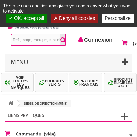
Accueil |
Contactez-nous
Connexion
This site uses cookies and gives you control over what you want
to activate
OK, accept all
Deny all cookies
Personalize
Connexion
(v
MENU
VOIR
PRODUITS
TOUTES
PRODUITS
PRODUITS
ÉLIGIBLES
LES
VERTS
FRANÇAIS
AGEC
MARQUES
SIEGE DE DIRECTION MUNIK
LIENS PRATIQUES
Commande
(vide)